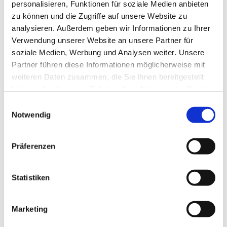
personalisieren, Funktionen für soziale Medien anbieten
zu können und die Zugriffe auf unsere Website zu
analysieren. Außerdem geben wir Informationen zu Ihrer
Verwendung unserer Website an unsere Partner für
soziale Medien, Werbung und Analysen weiter. Unsere
Partner führen diese Informationen möglicherweise mit
weiteren Daten zusammen, die Sie ihnen bereitgestellt
haben oder die sie im Rahmen Ihrer Nutzung der Dienste
gesammelt haben.
E
Notwendig
i
n
w
Präferenzen
i
l
l
Statistiken
i
g
Marketing
u
n