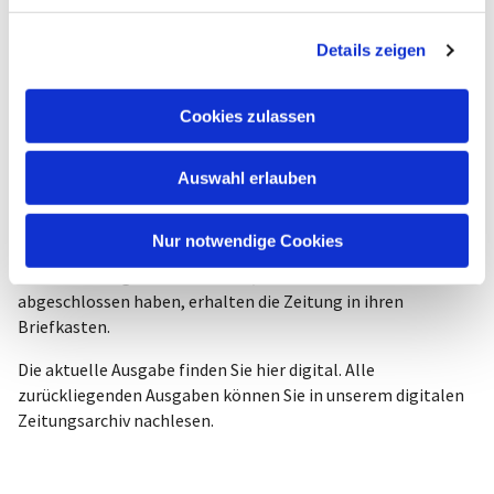
g
Details zeigen
s
a
u
Cookies zulassen
s
w
Auswahl erlauben
a
Hochmeisterzeitung
h
l
Nur notwendige Cookies
Alle 2 Monate erscheint unsere Hochmeisterzeitung. Alle
Gemeindemitglieder sowie alle, die ein
kostenloses Abo
abgeschlossen haben, erhalten die Zeitung in ihren
Briefkasten.
Die aktuelle Ausgabe finden Sie hier digital. Alle
zurückliegenden Ausgaben können Sie in unserem digitalen
Zeitungsarchiv nachlesen.