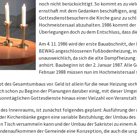
noch nicht berücksichtigt. So kommt es zu viele
ernsthaft mit dem Gedanken beschäftigen, ange
Gottesdienstbesuchern die Kirche ganz zu schl
Hochmeistersaal abzuhalten. 1986 kommt der 
Überlegungen doch zu dem Entschluss, dass die
Am 4. 11. 1986 wird der erste Bauabschnitt, de
BEWAG angeschlossenen Fußbodenheizung, in A
unausweichlich, da sich die alte Dampfheizung
anhört. Baubeginn ist der 2. Januar 1987. Alle 
Februar 1988 müssen nun im Hochmeistersaal s
pt des Gesamtumbaus vor. Geld ist allein für die neue Heizung vo
och schon zu Beginn der Planungen darüber einig, mit dieser Umg
ie sonntäglichen Gottesdienste hinaus einer Vielzahl von Veransta
 des Innenraums, ist zunächst folgendes geplant: Ausführung der
der Kirchenbänke gegen eine variable Bestuhlung; der Umbau des Al
 Tisch versammeln kann und der Umbau der Sakristei zu einem An
ndenaufkommen der Gemeinde eine Konzeption, die auch die urspr