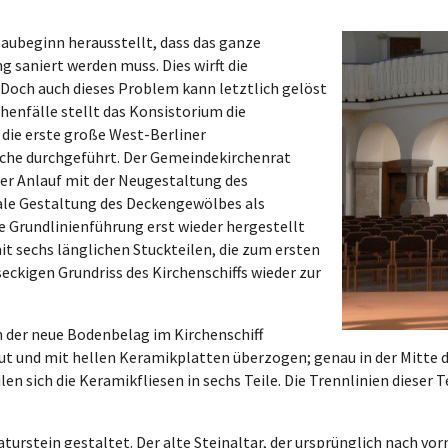
aubeginn herausstellt, dass das ganze
saniert werden muss. Dies wirft die
Doch auch dieses Problem kann letztlich gelöst
enfälle stellt das Konsistorium die
die erste große West-Berliner
che durchgeführt. Der Gemeindekirchenrat
er Anlauf mit der Neugestaltung des
ale Gestaltung des Deckengewölbes als
ie Grundlinienführung erst wieder hergestellt
t sechs länglichen Stuckteilen, die zum ersten
eckigen Grundriss des Kirchenschiffs wieder zur
der neue Bodenbelag im Kirchenschiff
t und mit hellen Keramikplatten überzogen; genau in der Mitte d
n sich die Keramikfliesen in sechs Teile. Die Trennlinien dieser 
turstein gestaltet. Der alte Steinaltar, der ursprünglich nach vor