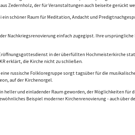
ar aus Zedernholz, der für Veranstaltungen auch beiseite gerückt w
ei ein schöner Raum für Meditation, Andacht und Predigtnachgespr
der Nachkriegsrenovierung einfach zugegipst. Ihre ursprüngliche 
Eröffnungsgottesdienst in der überfüllten Hochmeisterkirche statt
R erklärt, die Kirche nicht zu schließen.
 eine russische Folkloregruppe sorgt tagsüber für die musikalisc
eon, auf der Kirchenorgel.
ein heller und einladender Raum geworden, der Möglichkeiten für 
gewöhnliches Beispiel moderner Kirchenrenovierung - auch über d