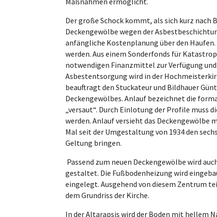
Maßnahmen ermöglicht.
Der große Schock kommt, als sich kurz nach B
Deckengewölbe wegen der Asbestbeschichtung 
anfängliche Kostenplanung über den Haufen. 
werden. Aus einem Sonderfonds für Katastroph
notwendigen Finanzmittel zur Verfügung und 
Asbestentsorgung wird in der Hochmeisterkir
beauftragt den Stuckateur und Bildhauer Günt
Deckengewölbes. Anlauf bezeichnet die form
„versaut“. Durch Einlotung der Profile muss d
werden. Anlauf versieht das Deckengewölbe mi
Mal seit der Umgestaltung von 1934 den sechs
Geltung bringen.
Passend zum neuen Deckengewölbe wird auch 
gestaltet. Die Fußbodenheizung wird eingebau
eingelegt. Ausgehend von diesem Zentrum teile
dem Grundriss der Kirche.
In der Altarapsis wird der Boden mit hellem Na