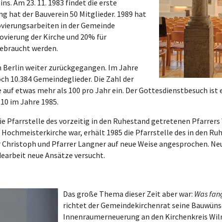
s. Am 23. 11. 1983 findet die erste
g hat der Bauverein 50 Mitglieder. 1989 hat
ovierungsarbeiten in der Gemeinde
ovierung der Kirche und 20% für
ebraucht werden.
in Berlin weiter zurückgegangen. Im Jahre
h 10.384 Gemeindeglieder. Die Zahl der
e auf etwas mehr als 100 pro Jahr ein. Der Gottesdienstbesuch ist 
10 im Jahre 1985.
 Pfarrstelle des vorzeitig in den Ruhestand getretenen Pfarrers 
r Hochmeisterkirche war, erhält 1985 die Pfarrstelle des in den R
Christoph und Pfarrer Langner auf neue Weise angesprochen. Neu
earbeit neue Ansätze versucht.
Das große Thema dieser Zeit aber war:
Was fang
richtet der Gemeindekirchenrat seine Bauwüns
Innenraumerneuerung an den Kirchenkreis Wil