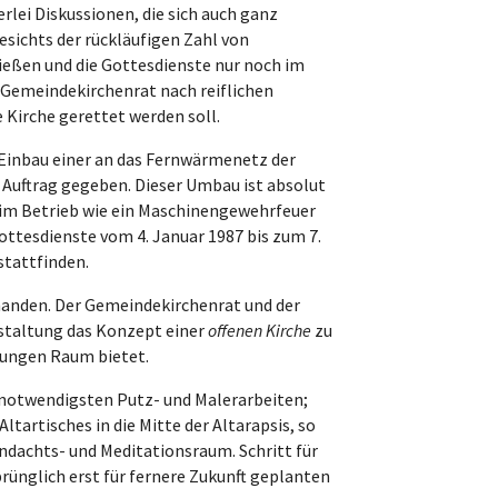
rlei Diskussionen, die sich auch ganz
sichts der rückläufigen Zahl von
ießen und die Gottesdienste nur noch im
Gemeindekirchenrat nach reiflichen
 Kirche gerettet werden soll.
r Einbau einer an das Fernwärmenetz der
uftrag gegeben. Dieser Umbau ist absolut
 im Betrieb wie ein Maschinengewehrfeuer
Gottesdienste vom 4. Januar 1987 bis zum 7.
tattfinden.
rhanden. Der Gemeindekirchenrat und der
estaltung das Konzept einer
offenen Kirche
zu
ltungen Raum bietet.
 notwendigsten Putz- und Malerarbeiten;
tartisches in die Mitte der Altarapsis, so
dachts- und Meditationsraum. Schritt für
ünglich erst für fernere Zukunft geplanten