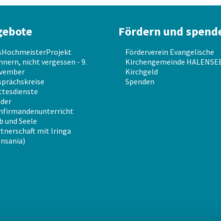
gebote
Fördern und spend
sHochmeisterProjekt
Förderverein Evangelische
nnern, nicht vergessen - 9.
Kirchengemeinde HALENSEE 
vember
Kirchgeld
prächskreise
Spenden
ttesdienste
der
nfirmandenunterricht
b und Seele
tnerschaft mit Iringa
nsania)