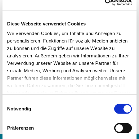
Förderverein Evangelische
Kirchengemeinde HALENSEE e.V.
Diese Webseite verwendet Cookies
Postbank Berlin
IBAN: DE16 1001 0010 0274 2891 04 BIC:
Wir verwenden Cookies, um Inhalte und Anzeigen zu
PBNKDEFF
personalisieren, Funktionen für soziale Medien anbieten
zu können und die Zugriffe auf unsere Website zu
mehr Informationen zum Förderverein >
analysieren. Außerdem geben wir Informationen zu Ihrer
Verwendung unserer Website an unsere Partner für
soziale Medien, Werbung und Analysen weiter. Unsere
Förderverein Kita e.V.
Partner führen diese Informationen möglicherweise mit
weiteren Daten zusammen, die Sie ihnen bereitgestellt
Deutsche Bank 24
haben oder die sie im Rahmen Ihrer Nutzung der Dienste
IBAN: DE29 1007 0024 0122 6984 00 BIC:
gesammelt haben.
DEUTDEDBBER
E
Notwendig
i
Wir danken Ihnen sehr für Ihre Unterstützung!
n
w
Präferenzen
i