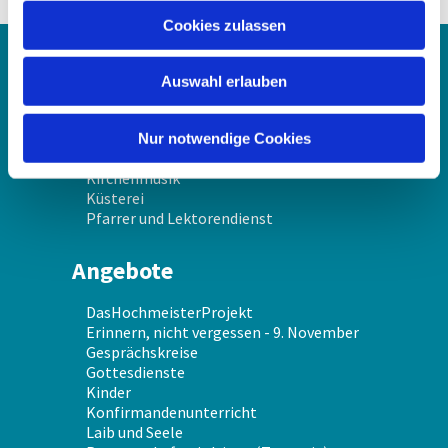
u
Cookies zulassen
s
w
Über uns
Auswahl erlauben
a
h
Gemeindekirchenrat
l
Gemeindeschwester
Nur notwendige Cookies
Jugendarbeit
Kirchenmusik
Küsterei
Pfarrer und Lektorendienst
Angebote
DasHochmeisterProjekt
Erinnern, nicht vergessen - 9. November
Gesprächskreise
Gottesdienste
Kinder
Konfirmandenunterricht
Laib und Seele