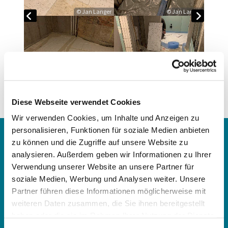
© Jan Langer
© Jan Langer
Diese Webseite verwendet Cookies
© Jan Langer
© Jan Langer
Wir verwenden Cookies, um Inhalte und Anzeigen zu
personalisieren, Funktionen für soziale Medien anbieten
Über uns
zu können und die Zugriffe auf unsere Website zu
analysieren. Außerdem geben wir Informationen zu Ihrer
Gemeindekirchenrat
Verwendung unserer Website an unsere Partner für
Gemeindeschwester
soziale Medien, Werbung und Analysen weiter. Unsere
Jugendarbeit
Partner führen diese Informationen möglicherweise mit
Kirchenmusik
weiteren Daten zusammen, die Sie ihnen bereitgestellt
Küsterei
haben oder die sie im Rahmen Ihrer Nutzung der Dienste
Pfarrer und Lektorendienst
gesammelt haben.