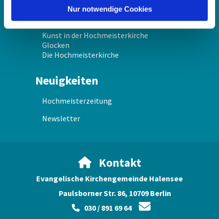
Hochmeisterpavillon
l
Nur notwendige Cookies
Geschichte der Hochmeisterkirche
Geschichte der Glocken
Kunst in der Hochmeisterkirche
Glocken
Die Hochmeisterkirche
Neuigkeiten
Hochmeisterzeitung
Newsletter
Kontakt

Evangelische Kirchengemeinde Halensee
Paulsborner Str. 86, 10709 Berlin

030 / 891 69 64
