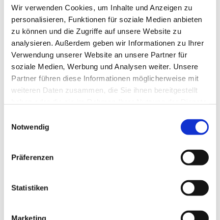
Wir verwenden Cookies, um Inhalte und Anzeigen zu
personalisieren, Funktionen für soziale Medien anbieten
zu können und die Zugriffe auf unsere Website zu
analysieren. Außerdem geben wir Informationen zu Ihrer
Verwendung unserer Website an unsere Partner für
soziale Medien, Werbung und Analysen weiter. Unsere
Partner führen diese Informationen möglicherweise mit
weiteren Daten zusammen, die Sie ihnen bereitgestellt
haben oder die sie im Rahmen Ihrer Nutzung der Dienste
gesammelt haben.
E
Notwendig
i
n
w
Präferenzen
i
l
l
Statistiken
i
g
Marketing