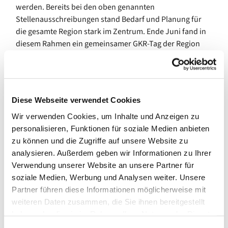
werden. Bereits bei den oben genannten
Stellenausschreibungen stand Bedarf und Planung für
die gesamte Region stark im Zentrum. Ende Juni fand in
diesem Rahmen ein gemeinsamer GKR-Tag der Region
Mitte statt, an dem die Gemeindekirchenräte der
Gemeinden Aue, Am Hohenzollernplatz, Vaterunser,
Halensee und Daniel teilnahmen.
In Sachen Bau wurden einige Beschlüsse gefasst: So
Diese Webseite verwendet Cookies
müssen die bei einer Prüfung der Blitzschutzanlage an
Wir verwenden Cookies, um Inhalte und Anzeigen zu
der Kirche entdeckten Mängel behoben und der Pavillon
personalisieren, Funktionen für soziale Medien anbieten
in das System mit eingebunden werden. Auch der neue
zu können und die Zugriffe auf unsere Website zu
Schaukasten mit Solarbeleuchtung wurde vor der Kirche
analysieren. Außerdem geben wir Informationen zu Ihrer
installiert. Zudem soll das Martin-Luther-Zimmer im
Verwendung unserer Website an unsere Partner für
Gemeindehaus als letzter der Räume renoviert werden,
soziale Medien, Werbung und Analysen weiter. Unsere
so dass es nicht nur wieder in einen ordentlichen
Partner führen diese Informationen möglicherweise mit
Zustand gebracht, sondern damit auch besser vermietet
weiteren Daten zusammen, die Sie ihnen bereitgestellt
werden kann.
haben oder die sie im Rahmen Ihrer Nutzung der Dienste
gesammelt haben.