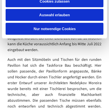
Cookies zulassen
sowie das Design der Fronten und Arbeitsplatten
s
festgelegt werden. Auch die Ausstattung mit Schubladen,
w
Besteckkästen, u.a. musste an unseren zukünftigen
Auswahl erlauben
a
Bedarf angepasst werden. Schließlich konnte Ende April
h
2022, nach der notwendigen Beschlussfassung seitens
l
Nur notwendige Cookies
des Gemeindekirchenrats, die Bestellung der Küche
ausgelöst werden. Bei einer Lieferzeit von ca. 10 Wochen
kann die Küche voraussichtlich Anfang bis Mitte Juli 2022
eingebaut werden.
Auch mit den Sitzmöbeln und Tischen für den runden
Pavillon hat sich die Taskforce Bau beschäftigt. Hier
sollen passende, der Pavillonform angepasste, Bänke
und Hocker durch einen Tischler angefertigt werden. Ein
erster Entwurf unserer Architekten Nedelykov Moreira
wurde bereits mit einer Tischlerei besprochen, um die
technische, aber auch finanzielle Machbarkeit
abzustimmen. Die passenden Tische müssen ebenfalls
noch entworfen und technisch abgestimmt werden.