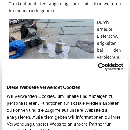
Trockenbauplatten abgehängt und mit dem weiteren
Innenausbau begonnen.
Durch
erneute
Lieferschwi
erigkeiten
bei den
Verblechun
gen haben
sich die
weiteren
Arbeiten an
Diese Webseite verwendet Cookies
der Fassade des Glaspavillons leider wieder verzögert.
Wir verwenden Cookies, um Inhalte und Anzeigen zu
Auch die Dichtungsmanschetten für die Durchführung
personalisieren, Funktionen für soziale Medien anbieten
der Zu- und Abluftleitungen durch das Dach konnten,
zu können und die Zugriffe auf unsere Website zu
ebenfalls wegen Lieferschwierigkeiten, erst am 27. April
analysieren. Außerdem geben wir Informationen zu Ihrer
2022 durch den Dachdecker eingebaut werden. Nun erst
Verwendung unserer Website an unsere Partner für
kann die Sanitärfirma die abschließenden Installationen