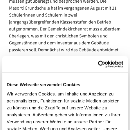
müssen gut überlegt und besprochen werden. Die
Masorti Grundschule hat im vergangenen August mit 21
Schülerinnen und Schülern in zwei
jahrgangsübergreifenden Klassenstufen den Betrieb
aufgenommen. Der Gemeindekirchenrat muss außerdem
überlegen, was mit den christlichen Symbolen und
Gegenständen und dem Inventar aus dem Gebäude
passieren soll. Demnächst wird das Gebäude entwidmet.
Nach einem Brand im Gemeindehaus in der Paulsborner
Straße im Januar 2019 ist die betroffene Wohnung
unbewohnbar geworden. Glücklicherweise ist niemand
ernsthaft zu Schaden gekommen. Durch die
Diese Webseite verwendet Cookies
Löscharbeiten sind keine weiteren Schäden entstanden.
Wir verwenden Cookies, um Inhalte und Anzeigen zu
Der Gemeindekirchenrat wartet auf das Gutachten über
personalisieren, Funktionen für soziale Medien anbieten
die Brandursache.
zu können und die Zugriffe auf unsere Website zu
Zu den besonders schönen Dingen unseres Amtes als
analysieren. Außerdem geben wir Informationen zu Ihrer
Älteste gehört die alljährliche Rüste, die immer Anfang
Verwendung unserer Website an unsere Partner für
des Jahres. In diesem Jahr war das Thema die neue
soziale Medien, Werbung und Analysen weiter. Unsere