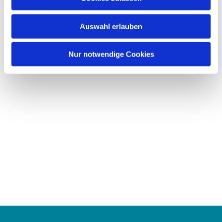
s
w
Auswahl erlauben
a
h
l
Nur notwendige Cookies