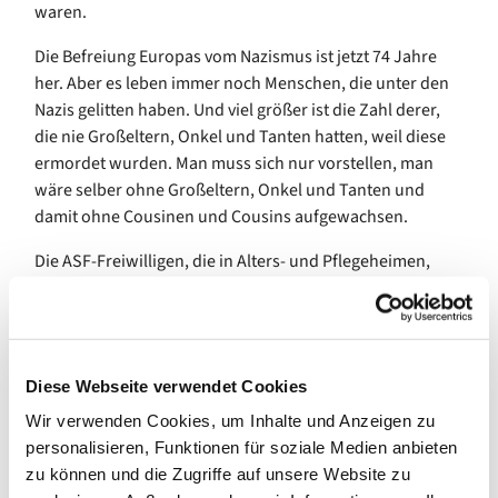
waren.
Die Befreiung Europas vom Nazismus ist jetzt 74 Jahre
her. Aber es leben immer noch Menschen, die unter den
Nazis gelitten haben. Und viel größer ist die Zahl derer,
die nie Großeltern, Onkel und Tanten hatten, weil diese
ermordet wurden. Man muss sich nur vorstellen, man
wäre selber ohne Großeltern, Onkel und Tanten und
damit ohne Cousinen und Cousins aufgewachsen.
Die ASF-Freiwilligen, die in Alters- und Pflegeheimen,
Kindergärten, Gedenkstätten und auf Friedhöfen
arbeiten, zeigen den Überlebenden wie den
Nachkommen der Opfer, wie sich Deutschland verändert
hat und ermöglichen ihnen, versöhnt, in Frieden zu leben
Diese Webseite verwendet Cookies
und zu sterben.
Wir verwenden Cookies, um Inhalte und Anzeigen zu
Finanziert wird der Einsatz der Freiwilligen zu vier Fünftel
personalisieren, Funktionen für soziale Medien anbieten
aus Spenden und Zuwendungen der öffentlichen Hand
zu können und die Zugriffe auf unsere Website zu
und der Kirchen. Ein Fünftel wird dagegen von „Paten“