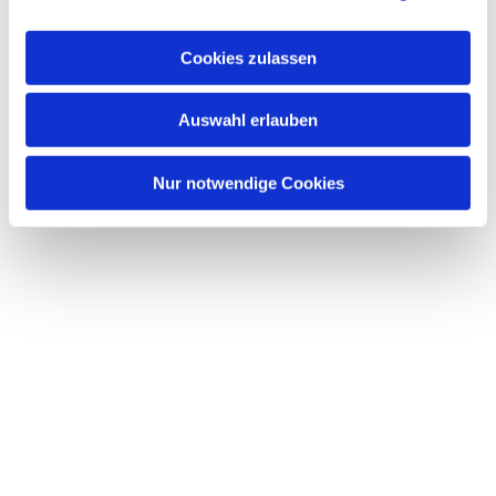
Dies könnte Sie auch interessieren
a
u
Cookies zulassen
s
w
Auswahl erlauben
a
h
l
Nur notwendige Cookies