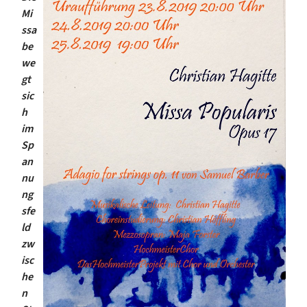
Mi
ssa
be
we
gt
sic
h
im
Sp
an
nu
ng
sfe
ld
zw
isc
he
n