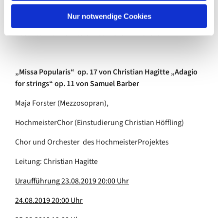
eine Art Rahmen und macht das gesamte Konzert für
h
mich sehr stimmig.
l
Nur notwendige Cookies
Das Interview führte Christin Grohn-
Menard
„Missa Popularis“
op. 17 von
Christian Hagitte
„Adagio
for strings“
op. 11 von
Samuel Barber
Maja Forster (Mezzosopran),
HochmeisterChor (Einstudierung Christian Höffling)
Chor und Orchester des HochmeisterProjektes
Leitung: Christian Hagitte
Uraufführung 23.08.2019 20:00 Uhr
24.08.2019 20:00 Uhr