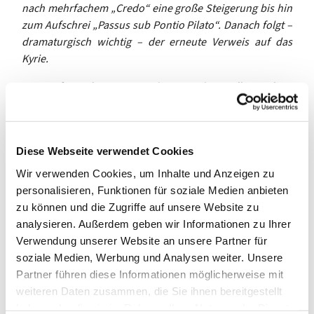
nach mehrfachem „Credo“ eine große Steigerung bis hin
zum Aufschrei „Passus sub Pontio Pilato“. Danach folgt –
dramaturgisch wichtig – der erneute Verweis auf das
Kyrie.
Der Anfang des Sanctus ist experimentell angelegt.
Lange Akkorde in den Männerstimmen sorgen für ein
Fundament, über dem Sopran und Alt eine auf- und
absteigende Engelsmelodie im eigenen Tempo
Diese Webseite verwendet Cookies
entwickeln. In jeder Probe ist es anders und auch in jeder
Aufführung wird es anders zu hören sein.
Wir verwenden Cookies, um Inhalte und Anzeigen zu
personalisieren, Funktionen für soziale Medien anbieten
Die Frauenstimmen bilden so etwas wie Wolken über den
zu können und die Zugriffe auf unsere Website zu
Akkorden. Es gab einen Moment im
analysieren. Außerdem geben wir Informationen zu Ihrer
Kompositionsprozess, wo mir ganz klar war, dass das so
Verwendung unserer Website an unsere Partner für
sein sollte. Wir brauchen noch ein paar Proben, um
soziale Medien, Werbung und Analysen weiter. Unsere
wirklich dahin zu kommen. Aber das wird!
Partner führen diese Informationen möglicherweise mit
weiteren Daten zusammen, die Sie ihnen bereitgestellt
Bleibt noch das abschließende Agnus Dei, die
haben oder die sie im Rahmen Ihrer Nutzung der Dienste
„Entstörung“. Weshalb ist es der einzige Teil der Missa, in