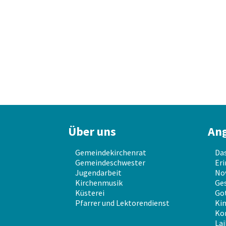
Über uns
An
Gemeindekirchenrat
Da
Gemeindeschwester
Eri
Jugendarbeit
No
Kirchenmusik
Ges
Küsterei
Go
Pfarrer und Lektorendienst
Kin
Ko
Lai