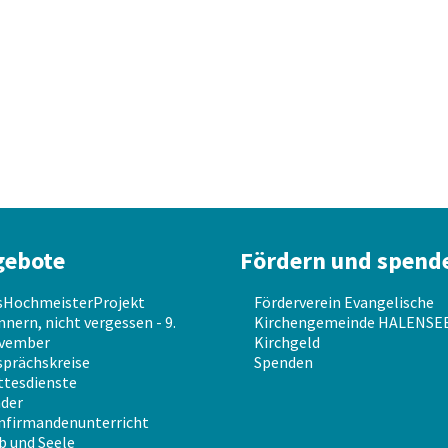
gebote
Fördern und spend
sHochmeisterProjekt
Förderverein Evangelische
nnern, nicht vergessen - 9.
Kirchengemeinde HALENSEE 
vember
Kirchgeld
prächskreise
Spenden
ttesdienste
der
nfirmandenunterricht
b und Seele