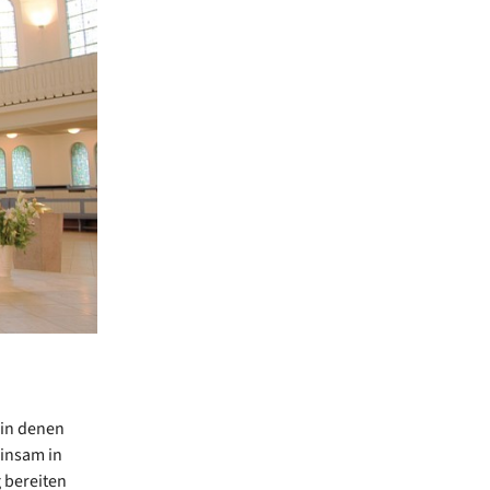
 in denen
einsam in
 bereiten