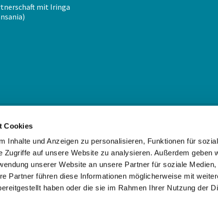
tnerschaft mit Iringa
nsania)
Kontakt

t Cookies
Evangelische Kirchengemeinde Halensee
 Inhalte und Anzeigen zu personalisieren, Funktionen für sozia
e Zugriffe auf unsere Website zu analysieren. Außerdem geben w
Paulsborner Str. 86, 10709 Berlin
rwendung unserer Website an unsere Partner für soziale Medien

030 / 891 69 64
info@kirchengemeinde-halensee.d

re Partner führen diese Informationen möglicherweise mit weite
ereitgestellt haben oder die sie im Rahmen Ihrer Nutzung der D
Impressum
Impressum
Datenschutzerklärung
ChurchDesk-Login