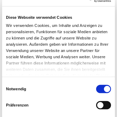
Diese Webseite verwendet Cookies
Wir verwenden Cookies, um Inhalte und Anzeigen zu
personalisieren, Funktionen für soziale Medien anbieten
Andacht: Markus Sachse und Zoe Matthes
zu können und die Zugriffe auf unsere Website zu
Musik: Tim Litwenschuh und Christian Hagitte
analysieren. Außerdem geben wir Informationen zu Ihrer
Audioproduktion: Christian Hagitte
Verwendung unserer Website an unsere Partner für
soziale Medien, Werbung und Analysen weiter. Unsere
Partner führen diese Informationen möglicherweise mit
weiteren Daten zusammen, die Sie ihnen bereitgestellt
haben oder die sie im Rahmen Ihrer Nutzung der Dienste
gesammelt haben.
E
Notwendig
Dies könnte Sie auch interessieren
i
n
w
Präferenzen
i
l