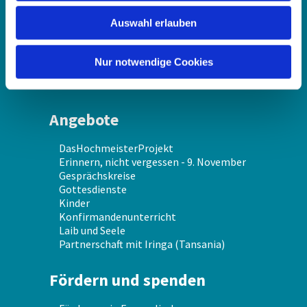
w
Gemeindekirchenrat
Auswahl erlauben
a
Gemeindeschwester
Jugendarbeit
h
Kirchenmusik
l
Nur notwendige Cookies
Küsterei
Pfarrer und Lektorendienst
Angebote
DasHochmeisterProjekt
Erinnern, nicht vergessen - 9. November
Gesprächskreise
Gottesdienste
Kinder
Konfirmandenunterricht
Laib und Seele
Partnerschaft mit Iringa (Tansania)
Fördern und spenden