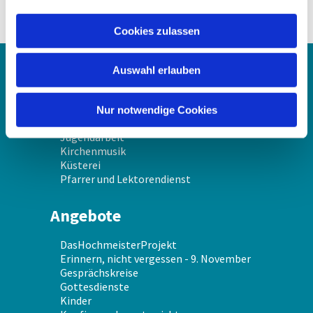
a
u
Cookies zulassen
s
w
Auswahl erlauben
a
Über uns
h
l
Gemeindekirchenrat
Nur notwendige Cookies
Gemeindeschwester
Jugendarbeit
Kirchenmusik
Küsterei
Pfarrer und Lektorendienst
Angebote
DasHochmeisterProjekt
Erinnern, nicht vergessen - 9. November
Gesprächskreise
Gottesdienste
Kinder