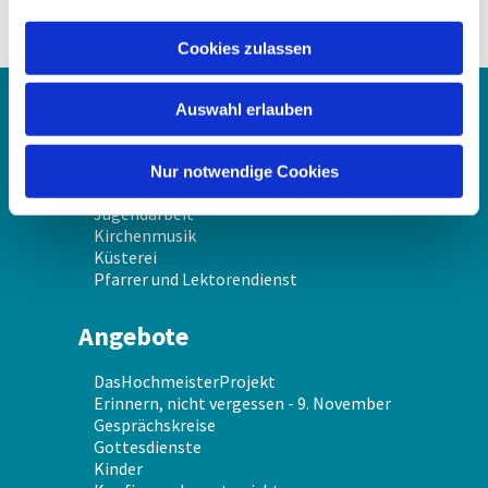
a
u
Cookies zulassen
s
w
Auswahl erlauben
a
Über uns
h
l
Gemeindekirchenrat
Nur notwendige Cookies
Gemeindeschwester
Jugendarbeit
Kirchenmusik
Küsterei
Pfarrer und Lektorendienst
Angebote
DasHochmeisterProjekt
Erinnern, nicht vergessen - 9. November
Gesprächskreise
Gottesdienste
Kinder