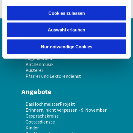
a
u
Cookies zulassen
s
w
Auswahl erlauben
a
Über uns
h
l
Gemeindekirchenrat
Nur notwendige Cookies
Gemeindeschwester
Jugendarbeit
Kirchenmusik
Küsterei
Pfarrer und Lektorendienst
Angebote
DasHochmeisterProjekt
Erinnern, nicht vergessen - 9. November
Gesprächskreise
Gottesdienste
Kinder