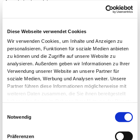
Ausgabetag beendet.
Laib und Seele
versorgt Bedürftige mit Lebensmittelspenden
Diese Webseite verwendet Cookies
verringert die Menge an Weggeworfenen Lebensmitteln
stärkt das Miteinander im Kiez
Wir verwenden Cookies, um Inhalte und Anzeigen zu
bereichert unsere Gemeinde
personalisieren, Funktionen für soziale Medien anbieten
zu können und die Zugriffe auf unsere Website zu
Kontakt für Bedürftige:
analysieren. Außerdem geben wir Informationen zu Ihrer
Verwendung unserer Website an unsere Partner für
Berliner Tafel
soziale Medien, Werbung und Analysen weiter. Unsere
laibundseele@berliner-tafel.de
Telefon 030 78 71 63 52
Partner führen diese Informationen möglicherweise mit
Telefax 030 788 19 73
weiteren Daten zusammen, die Sie ihnen bereitgestellt
haben oder die sie im Rahmen Ihrer Nutzung der Dienste
Kontakt für Ehrenamtliche:
gesammelt haben.
E
Notwendig
i
laibundseele@kirchengemeinde-halensee.de
Telefon: 030
n
891 69 64 (Gemeindebüro)
w
Präferenzen