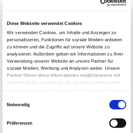
versorgt Bedürftige mit Lebensmittelspenden
verringert die Menge an Weggeworfenen Lebensmitteln
Diese Webseite verwendet Cookies
stärkt das Miteinander im Kiez
bereichert unsere Gemeinde
Wir verwenden Cookies, um Inhalte und Anzeigen zu
personalisieren, Funktionen für soziale Medien anbieten
Kontakt für Bedürftige:
zu können und die Zugriffe auf unsere Website zu
analysieren. Außerdem geben wir Informationen zu Ihrer
Berliner Tafel
Verwendung unserer Website an unsere Partner für
laibundseele@berliner-tafel.de
Telefon 030 78 71 63 52 Telefax
soziale Medien, Werbung und Analysen weiter. Unsere
030 788 19 73
Partner führen diese Informationen möglicherweise mit
weiteren Daten zusammen, die Sie ihnen bereitgestellt
Kontakt für Ehrenamtliche:
haben oder die sie im Rahmen Ihrer Nutzung der Dienste
gesammelt haben.
E
laibundseele@kirchengemeinde-halensee.de
Telefon: 030 891 69
Notwendig
i
64 (Gemeindebüro)
n
w
Präferenzen
i