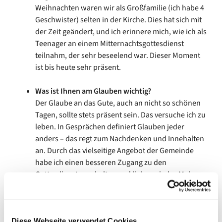
Weihnachten waren wir als Großfamilie (ich habe 4
Geschwister) selten in der Kirche. Dies hat sich mit
der Zeit geändert, und ich erinnere mich, wie ich als
Teenager an einem Mitternachtsgottesdienst
teilnahm, der sehr beseelend war. Dieser Moment
ist bis heute sehr präsent.
Was ist Ihnen am Glauben wichtig?
Der Glaube an das Gute, auch an nicht so schönen
Tagen, sollte stets präsent sein. Das versuche ich zu
leben. In Gesprächen definiert Glauben jeder
anders – das regt zum Nachdenken und Innehalten
an. Durch das vielseitige Angebot der Gemeinde
habe ich einen besseren Zugang zu den
Gottesdiensten erhalten und liebe es jedes Mal,
diesen mit neuen Erkenntnissen zu verlassen und
mich unter der Woche mit den Kollegen gedanklich
auszutauschen.
Diese Webseite verwendet Cookies