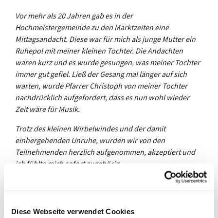
Vor mehr als 20 Jahren gab es in der
Hochmeistergemeinde zu den Marktzeiten eine
Mittagsandacht. Diese war für mich als junge Mutter ein
Ruhepol mit meiner kleinen Tochter. Die Andachten
waren kurz und es wurde gesungen, was meiner Tochter
immer gut gefiel. Ließ der Gesang mal länger auf sich
warten, wurde Pfarrer Christoph von meiner Tochter
nachdrücklich aufgefordert, dass es nun wohl wieder
Zeit wäre für Musik.
Trotz des kleinen Wirbelwindes und der damit
einhergehenden Unruhe, wurden wir von den
Teilnehmenden herzlich aufgenommen, akzeptiert und
ich fühlte mich sofort zugehörig.
Pfarrerin Benus-Dreyer sprach mich Monate später an
und fragte, ob ich für den Gemeindekirchenrat
kandidieren würde. Ich nahm freudig an, ließ mich
Diese Webseite verwendet Cookies