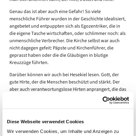
Genau das ist aber auch eine Gefahr! So viele
menschliche Führer wurden in der Geschichte idealisiert,
angebetet und entpuppten sich als Egozentriker, die in
die eigene Tasche wirtschaften, oder schlimmer noch: als
unmenschliche Verbrecher. Die Kirche selbst war auch
nicht dagegen gefeit: Päpste und Kirchenführer, die
geprasst haben oder die die Gläubigen in blutige
Kreuzzüge führten.
Darüber können wir auch bei Hesekiel lesen. Gott, der
gute Hirte, der die Menschen beschützt und stärkt. Der
aber auch verantwortungslose Hirten anprangert, die das
Volk ausbeuten und in die Irre führen. Es heißt bei Hes
34,2-4: „So spricht Gott der Herr: Wehe den Hirten Israels,
die sich selbst weiden! Sollen die Hirten nicht die Herde
weiden? Aber ihr esst das Fett und kleidet euch mit der
Diese Webseite verwendet Cookies
Wolle und schlachtet das Gemästete, aber die Schafe
Wir verwenden Cookies, um Inhalte und Anzeigen zu
wollt ihr nicht weiden. Das Schwache stärkt ihr nicht, und