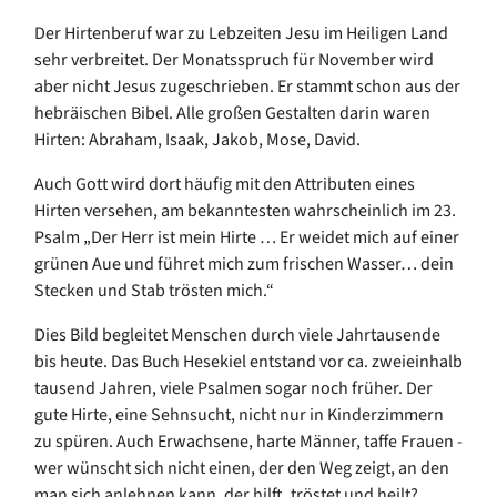
Der Hirtenberuf war zu Lebzeiten Jesu im Heiligen Land
sehr verbreitet. Der Monatsspruch für November wird
aber nicht Jesus zugeschrieben. Er stammt schon aus der
hebräischen Bibel. Alle großen Gestalten darin waren
Hirten: Abraham, Isaak, Jakob, Mose, David.
Auch Gott wird dort häufig mit den Attributen eines
Hirten versehen, am bekanntesten wahrscheinlich im 23.
Psalm „Der Herr ist mein Hirte … Er weidet mich auf einer
grünen Aue und führet mich zum frischen Wasser… dein
Stecken und Stab trösten mich.“
Dies Bild begleitet Menschen durch viele Jahrtausende
bis heute. Das Buch Hesekiel entstand vor ca. zweieinhalb
tausend Jahren, viele Psalmen sogar noch früher. Der
gute Hirte, eine Sehnsucht, nicht nur in Kinderzimmern
zu spüren. Auch Erwachsene, harte Männer, taffe Frauen -
wer wünscht sich nicht einen, der den Weg zeigt, an den
man sich anlehnen kann, der hilft, tröstet und heilt?