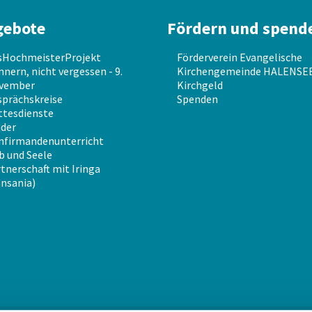
gebote
Fördern und spend
sHochmeisterProjekt
Förderverein Evangelische
nnern, nicht vergessen - 9.
Kirchengemeinde HALENSEE 
vember
Kirchgeld
prächskreise
Spenden
ttesdienste
der
nfirmandenunterricht
b und Seele
tnerschaft mit Iringa
nsania)