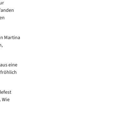
ur
 fanden
een
an Martina
n,
aus eine
fröhlich
defest
. Wie