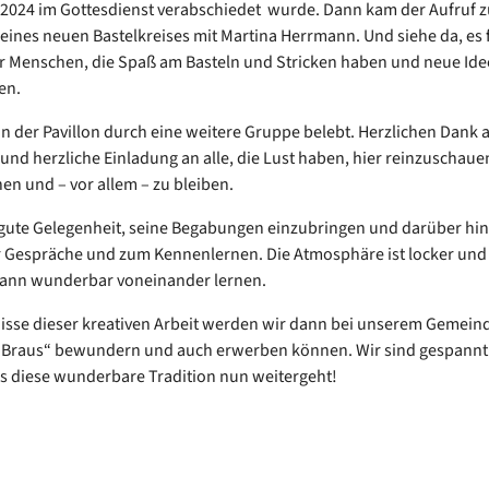
024 im Gottesdienst verabschiedet wurde. Dann kam der Aufruf z
ines neuen Bastelkreises mit Martina Herrmann. Und siehe da, es
r Menschen, die Spaß am Basteln und Stricken haben und neue Id
en.
n der Pavillon durch eine weitere Gruppe belebt. Herzlichen Dank 
nd herzliche Einladung an alle, die Lust haben, hier reinzuschaue
n und – vor allem – zu bleiben.
e gute Gelegenheit, seine Begabungen einzubringen und darüber hin
 Gespräche und zum Kennenlernen. Die Atmosphäre ist locker und 
ann wunderbar voneinander lernen.
isse dieser kreativen Arbeit werden wir dann bei unserem Gemein
 Braus“ bewundern und auch erwerben können. Wir sind gespannt
s diese wunderbare Tradition nun weitergeht!