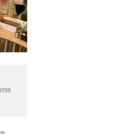
10709
 im