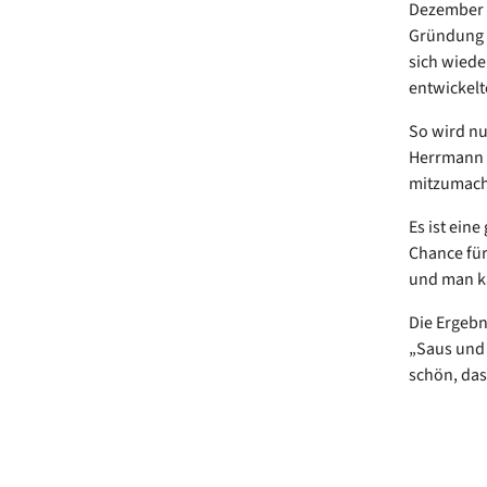
Dezember 2
Gründung e
sich wiede
entwickelt
So wird nu
Herrmann u
mitzumache
Es ist ein
Chance für
und man k
Die Ergebn
„Saus und
schön, das