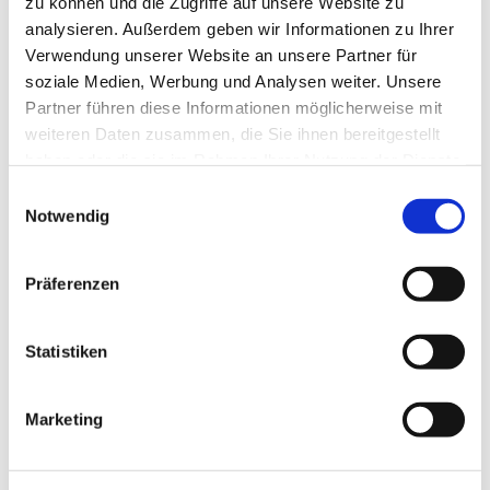
zu können und die Zugriffe auf unsere Website zu
analysieren. Außerdem geben wir Informationen zu Ihrer
Verwendung unserer Website an unsere Partner für
Dies könnte Sie auch interessieren
soziale Medien, Werbung und Analysen weiter. Unsere
Partner führen diese Informationen möglicherweise mit
weiteren Daten zusammen, die Sie ihnen bereitgestellt
haben oder die sie im Rahmen Ihrer Nutzung der Dienste
gesammelt haben.
E
Notwendig
i
n
w
Präferenzen
i
l
l
Statistiken
i
g
Marketing
u
n
g