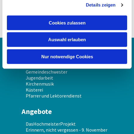
Details zeigen
s
a
u
Cookies zulassen
s
w
Auswahl erlauben
a
h
Über uns
l
Nur notwendige Cookies
Gemeindekirchenrat
Gemeindeschwester
Jugendarbeit
Kirchenmusik
Küsterei
Pfarrer und Lektorendienst
Angebote
DasHochmeisterProjekt
Erinnern, nicht vergessen - 9. November