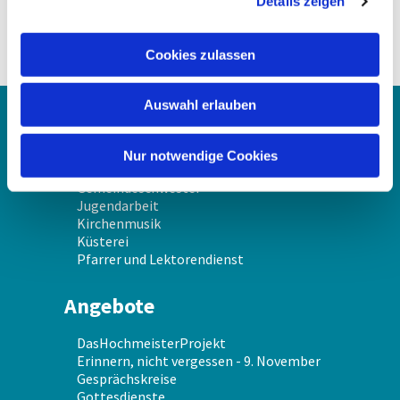
Details zeigen
s
a
u
Cookies zulassen
s
w
Auswahl erlauben
a
Über uns
h
l
Nur notwendige Cookies
Gemeindekirchenrat
Gemeindeschwester
Jugendarbeit
Kirchenmusik
Küsterei
Pfarrer und Lektorendienst
Angebote
DasHochmeisterProjekt
Erinnern, nicht vergessen - 9. November
Gesprächskreise
Gottesdienste