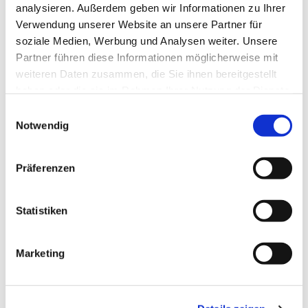
analysieren. Außerdem geben wir Informationen zu Ihrer
Dies könnte Sie auch interessieren
Verwendung unserer Website an unsere Partner für
soziale Medien, Werbung und Analysen weiter. Unsere
Partner führen diese Informationen möglicherweise mit
weiteren Daten zusammen, die Sie ihnen bereitgestellt
haben oder die sie im Rahmen Ihrer Nutzung der Dienste
gesammelt haben.
E
Notwendig
i
n
w
Präferenzen
i
l
l
Statistiken
i
g
Marketing
u
n
g