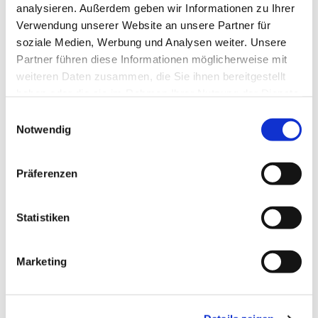
analysieren. Außerdem geben wir Informationen zu Ihrer
Dies könnte Sie auch interessieren
Verwendung unserer Website an unsere Partner für
soziale Medien, Werbung und Analysen weiter. Unsere
Partner führen diese Informationen möglicherweise mit
weiteren Daten zusammen, die Sie ihnen bereitgestellt
haben oder die sie im Rahmen Ihrer Nutzung der Dienste
gesammelt haben.
E
Notwendig
i
n
w
Präferenzen
i
l
l
Statistiken
i
g
Marketing
u
n
g