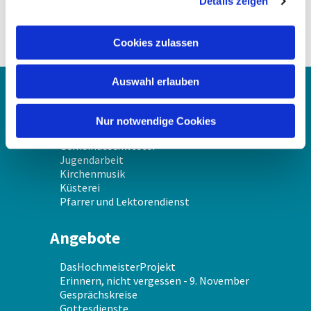
Details zeigen
s
a
u
Cookies zulassen
s
w
Auswahl erlauben
a
Über uns
h
l
Nur notwendige Cookies
Gemeindekirchenrat
Gemeindeschwester
Jugendarbeit
Kirchenmusik
Küsterei
Pfarrer und Lektorendienst
Angebote
DasHochmeisterProjekt
Erinnern, nicht vergessen - 9. November
Gesprächskreise
Gottesdienste