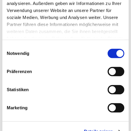
analysieren. Außerdem geben wir Informationen zu Ihrer
Dies könnte Sie auch interessieren
Verwendung unserer Website an unsere Partner für
soziale Medien, Werbung und Analysen weiter. Unsere
Partner führen diese Informationen möglicherweise mit
weiteren Daten zusammen, die Sie ihnen bereitgestellt
haben oder die sie im Rahmen Ihrer Nutzung der Dienste
gesammelt haben.
E
Notwendig
i
n
w
Präferenzen
i
l
l
Statistiken
i
g
Marketing
u
n
g