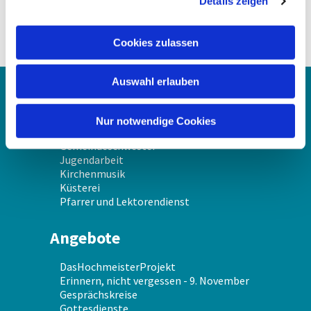
Details zeigen
s
a
u
Cookies zulassen
s
w
Auswahl erlauben
a
Über uns
h
l
Nur notwendige Cookies
Gemeindekirchenrat
Gemeindeschwester
Jugendarbeit
Kirchenmusik
Küsterei
Pfarrer und Lektorendienst
Angebote
DasHochmeisterProjekt
Erinnern, nicht vergessen - 9. November
Gesprächskreise
Gottesdienste