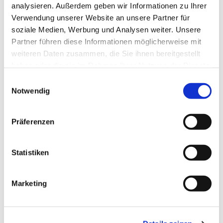
analysieren. Außerdem geben wir Informationen zu Ihrer
Dies könnte Sie auch interessieren
Verwendung unserer Website an unsere Partner für
soziale Medien, Werbung und Analysen weiter. Unsere
Partner führen diese Informationen möglicherweise mit
weiteren Daten zusammen, die Sie ihnen bereitgestellt
haben oder die sie im Rahmen Ihrer Nutzung der Dienste
gesammelt haben.
E
Notwendig
i
n
w
Präferenzen
i
l
l
Statistiken
i
g
Marketing
u
n
g