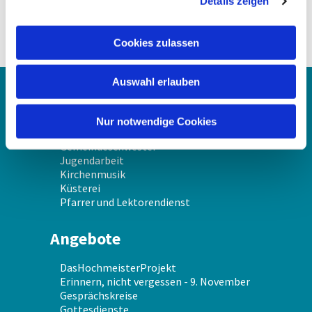
Details zeigen
s
a
u
Cookies zulassen
s
w
Auswahl erlauben
a
Über uns
h
l
Nur notwendige Cookies
Gemeindekirchenrat
Gemeindeschwester
Jugendarbeit
Kirchenmusik
Küsterei
Pfarrer und Lektorendienst
Angebote
DasHochmeisterProjekt
Erinnern, nicht vergessen - 9. November
Gesprächskreise
Gottesdienste