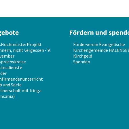
gebote
Fördern und spend
sHochmeisterProjekt
Förderverein Evangelische
nnern, nicht vergessen - 9.
Kirchengemeinde HALENSEE 
vember
Kirchgeld
prächskreise
Spenden
ttesdienste
der
nfirmandenunterricht
b und Seele
tnerschaft mit Iringa
nsania)