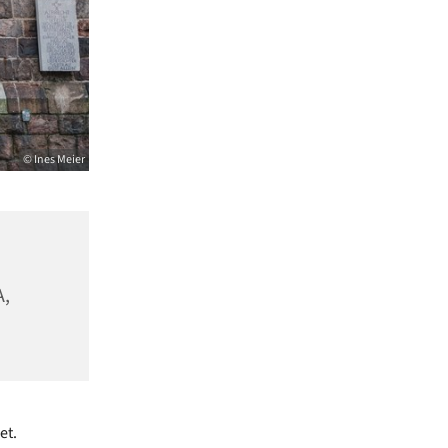
© Ines Meier
A,
et.