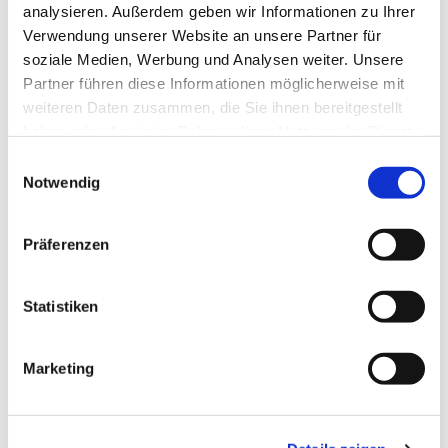
analysieren. Außerdem geben wir Informationen zu Ihrer
Dies könnte Sie auch interessieren
Verwendung unserer Website an unsere Partner für
soziale Medien, Werbung und Analysen weiter. Unsere
Partner führen diese Informationen möglicherweise mit
weiteren Daten zusammen, die Sie ihnen bereitgestellt
haben oder die sie im Rahmen Ihrer Nutzung der Dienste
gesammelt haben.
E
Notwendig
i
n
w
Präferenzen
i
l
l
Statistiken
i
g
Marketing
u
n
g