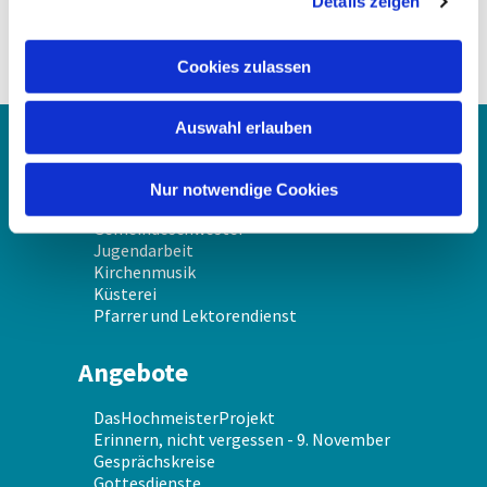
Details zeigen
s
a
u
Cookies zulassen
s
w
Auswahl erlauben
a
Über uns
h
l
Nur notwendige Cookies
Gemeindekirchenrat
Gemeindeschwester
Jugendarbeit
Kirchenmusik
Küsterei
Pfarrer und Lektorendienst
Angebote
DasHochmeisterProjekt
Erinnern, nicht vergessen - 9. November
Gesprächskreise
Gottesdienste