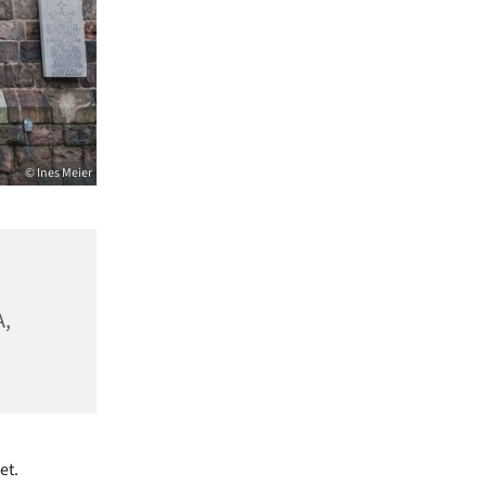
© Ines Meier
A,
et.