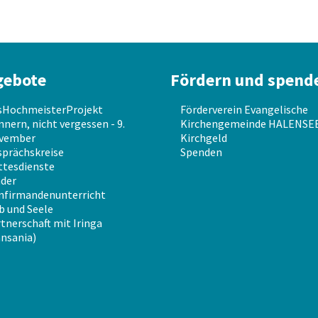
gebote
Fördern und spend
sHochmeisterProjekt
Förderverein Evangelische
nnern, nicht vergessen - 9.
Kirchengemeinde HALENSEE 
vember
Kirchgeld
prächskreise
Spenden
ttesdienste
der
nfirmandenunterricht
b und Seele
tnerschaft mit Iringa
nsania)