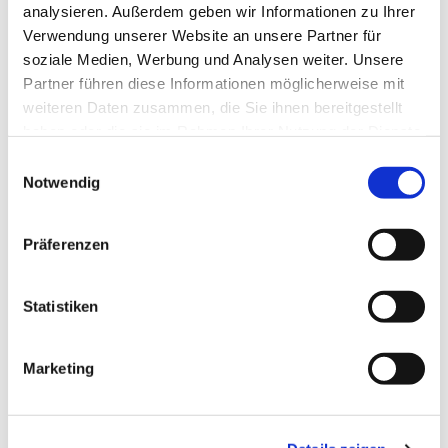
analysieren. Außerdem geben wir Informationen zu Ihrer
Dies könnte Sie auch interessieren
Verwendung unserer Website an unsere Partner für
soziale Medien, Werbung und Analysen weiter. Unsere
Partner führen diese Informationen möglicherweise mit
weiteren Daten zusammen, die Sie ihnen bereitgestellt
haben oder die sie im Rahmen Ihrer Nutzung der Dienste
gesammelt haben.
E
Notwendig
i
n
w
Präferenzen
i
l
l
Statistiken
i
g
Marketing
u
n
g