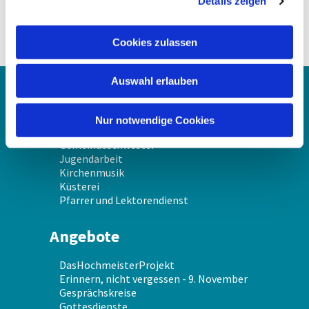
Details zeigen
s
a
u
Cookies zulassen
s
w
Auswahl erlauben
a
Über uns
h
l
Nur notwendige Cookies
Gemeindekirchenrat
Gemeindeschwester
Jugendarbeit
Kirchenmusik
Küsterei
Pfarrer und Lektorendienst
Angebote
DasHochmeisterProjekt
Erinnern, nicht vergessen - 9. November
Gesprächskreise
Gottesdienste