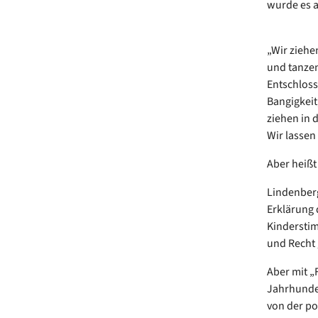
wurde es a
„Wir ziehe
und tanzen
Entschlosse
Bangigkeit
ziehen in d
Wir lassen
Aber heißt
Lindenberg
Erklärung 
Kindersti
und Recht 
Aber mit „
Jahrhunde
von der po