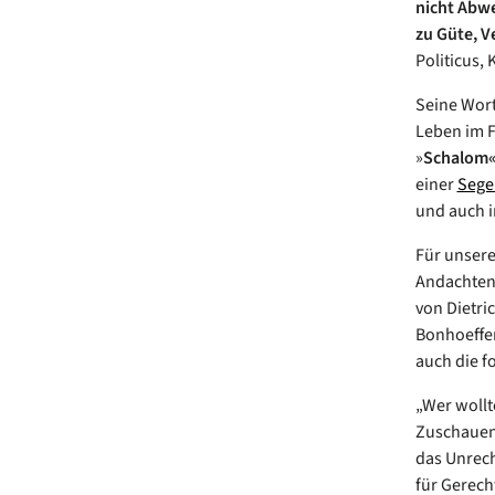
nicht Abwe
zu Güte, V
Politicus, 
Seine Wort
Leben im F
»
Schalom
einer
Sege
und auch i
Für unsere
Andachten 
von Dietri
Bonhoeffer
auch die f
„Wer wollt
Zuschauen 
das Unrech
für Gerech