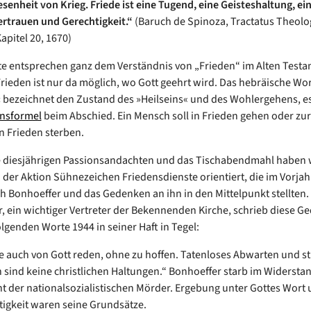
senheit von Krieg. Friede ist eine Tugend, eine Geisteshaltung, e
ertrauen und Gerechtigkeit.“
(Baruch de Spinoza, Tractatus Theolo
Kapitel 20, 1670)
e entsprechen ganz dem Verständnis von „Frieden“ im Alten Testa
rieden ist nur da möglich, wo Gott geehrt wird. Das hebräische Wor
«
bezeichnet den Zustand des »Heilseins« und des Wohlergehens, es 
nsformel
beim Abschied. Ein Mensch soll in Frieden gehen oder z
n Frieden sterben.
 diesjährigen Passionsandachten und das Tischabendmahl haben 
der Aktion Sühnezeichen Friedensdienste orientiert, die im Vorjah
ch Bonhoeffer und das Gedenken an ihn in den Mittelpunkt stellten.
, ein wichtiger Vertreter der Bekennenden Kirche, schrieb diese G
olgenden Worte 1944 in seiner Haft in Tegel:
e auch von Gott reden, ohne zu hoffen. Tatenloses Abwarten und 
sind keine christlichen Haltungen.“ Bonhoeffer starb im Widersta
t der nationalsozialistischen Mörder. Ergebung unter Gottes Wort 
tigkeit waren seine Grundsätze.