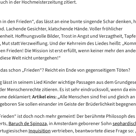
uch in der Hochmeisterzeitung zitiert.
n in den Frieden“, das lässt an eine bunte singende Schar denken,
d. Lachende Gesichter, klatschende Hände. Voller fröhlicher
nheit. Hoffnungsvolle Bilder, Trost in Angst und Verzagtheit, Tapfer
, Mut statt Verzweiflung. Und der Kehrreim des Liedes heißt: „Kom
en Frieden! Die Mission ist erst erfüllt, wenn keiner mehr den ander
 diese Welt nicht untergehen!“
 das schon „Frieden“? Reicht ein Ende von gegenseitigem Töten?
 lässt in seinem Lied Kinder wichtige Passagen aus dem Grundges
der Menschenrechte zitieren. Es ist sehr eindrucksvoll, wenn da ein
mme deklamiert:
Artikel eins: „
Alle Menschen sind frei und gleich a
geboren Sie sollen einander im Geiste der Brüderlichkeit begegnen
Frieden“ ist doch noch mehr gemeint! Der berühmte Philosoph des 
rts,
Baruch de Spinoza
, in Amsterdam geborener Sohn
sephardisc
rtugiesischen
Inquisition
vertrieben, beantwortete diese Frage so: