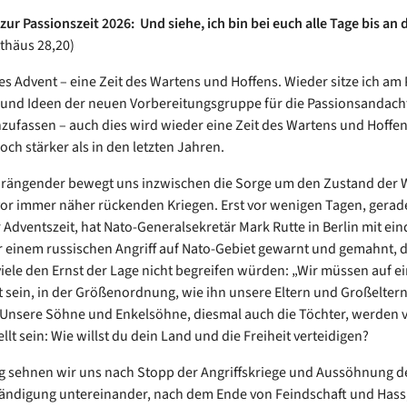
ur Passionszeit 2026:
Und siehe, ich bin bei euch alle Tage bis an 
thäus 28,20)
 es Advent – eine Zeit des Wartens und Hoffens. Wieder sitze ich am
und Ideen der neuen Vorbereitungsgruppe für die Passionsandach
fassen – auch dies wird wieder eine Zeit des Wartens und Hoffen
noch stärker als in den letzten Jahren.
drängender bewegt uns inzwischen die Sorge um den Zustand der 
vor immer näher rückenden Kriegen. Erst vor wenigen Tagen, gerad
 Adventszeit, hat Nato-Generalsekretär Mark Rutte in Berlin mit ein
 einem russischen Angriff auf Nato-Gebiet gewarnt und gemahnt, 
iele den Ernst der Lage nicht begreifen würden: „Wir müssen auf ei
t sein, in der Größenordnung, wie ihn unsere Eltern und Großeltern
Unsere Söhne und Enkelsöhne, diesmal auch die Töchter, werden v
llt sein: Wie willst du dein Land und die Freiheit verteidigen?
ig sehnen wir uns nach Stopp der Angriffskriege und Aussöhnung de
tändigung untereinander, nach dem Ende von Feindschaft und Has