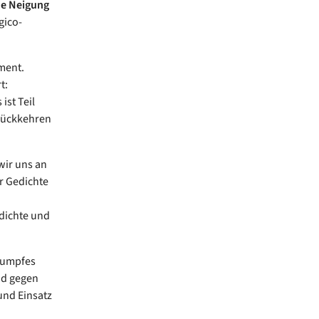
ine Neigung
gico-
ment.
t:
ist Teil
urückkehren
wir uns an
r Gedichte
edichte und
stumpfes
nd gegen
und Einsatz