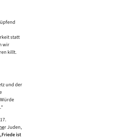
 hüpfend
keit statt
m wir
en killt.
etz und der
e
n Würde
.“
17.
he
r Juden,
„Friede ist