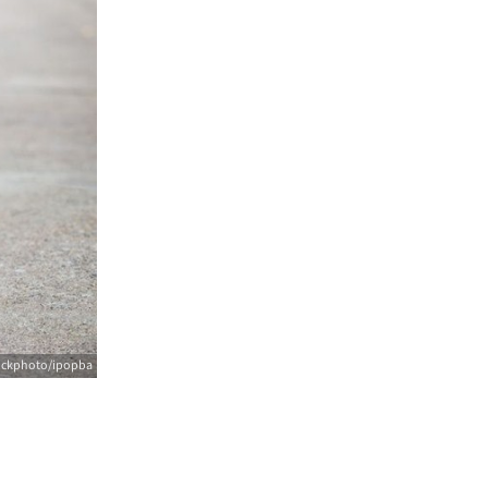
tockphoto/ipopba