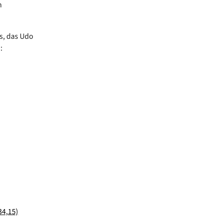
n
es, das Udo
:
34,15)