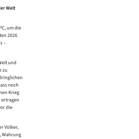
der Welt
 PC, um die
ten 2026
s –
Welt und
e zu
dringlichen
dass noch
nen Krieg
 ertragen
or die
r Völker,
s, Wahrung