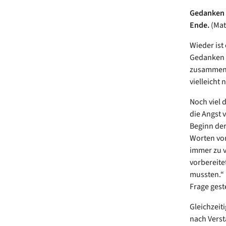
Gedanken z
Ende.
(Mat
Wieder ist
Gedanken 
zusammenzu
vielleicht 
Noch viel 
die Angst 
Beginn der
Worten vor
immer zu v
vorbereite
mussten.“
Frage geste
Gleichzeit
nach Vers