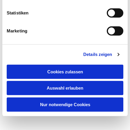
l
l
Statistiken
i
g
Marketing
u
n
g
Details zeigen
s
a
u
Cookies zulassen
s
w
Auswahl erlauben
a
h
l
Nur notwendige Cookies