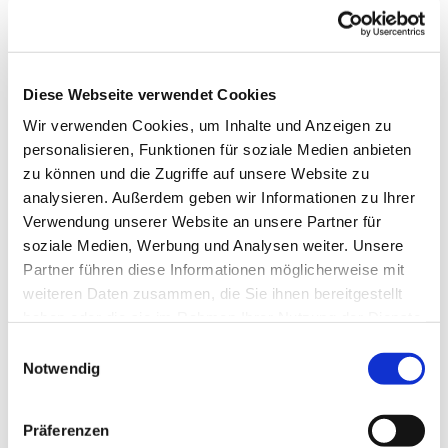
Diese Webseite verwendet Cookies
Wir verwenden Cookies, um Inhalte und Anzeigen zu
personalisieren, Funktionen für soziale Medien anbieten
zu können und die Zugriffe auf unsere Website zu
analysieren. Außerdem geben wir Informationen zu Ihrer
Verwendung unserer Website an unsere Partner für
soziale Medien, Werbung und Analysen weiter. Unsere
Partner führen diese Informationen möglicherweise mit
weiteren Daten zusammen, die Sie ihnen bereitgestellt
haben oder die sie im Rahmen Ihrer Nutzung der Dienste
gesammelt haben.
E
Notwendig
i
n
Dies könnte Sie auch interessieren
w
Präferenzen
i